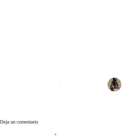
sed. Mus mauris vitae ultricies leo. Mauris cursus mattis molestie a
iaculis at erat pellentesque.
Velit sed ullamcorper morbi tincidunt ornare massa. Enim neque
volutpat ac tincidunt vitae semper quis. Eget egestas purus viverra
accumsan. Duis tristique sollicitudin nibh sit amet commodo nulla. Id
eu nisl nunc mi. Nec feugiat nisl pretium fusce id velit ut tortor
pretium. Adipiscing elit duis tristique sollicitudin nibh sit amet
commodo nulla. Urna neque viverra justo nec. Eget gravida cum sociis
natoque penatibus et. Commodo elit at imperdiet dui.
SIGUIENTE
Deja un comentario
Tu dirección de correo electrónico no será publicada.
Los campos
obligatorios están marcados con
*